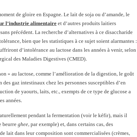
moment de gloire en Espagne. Le lait de soja ou d’amande, le
r l’industrie alimentaire
et d’autres produits laitiers
sans précédent. La recherche d’alternatives à ce disaccharide
olérance, bien que les statistiques à ce sujet soient alarmantes :
uffriront d’intolérance au lactose dans les années à venir, selon
rgical des Maladies Digestives (CMED).
 non » au lactose, comme l’amélioration de la digestion, le goût
on des gaz intestinaux chez les personnes susceptibles d’en
uction de yaourts, laits, etc., exempts de ce type de glucose a
es années.
naturellement pendant la fermentation (voir le kéfir), mais il
le beurre
ghee
, par exemple) et, dans certains cas, des
t de lait dans leur composition sont commercialisées (crèmes,