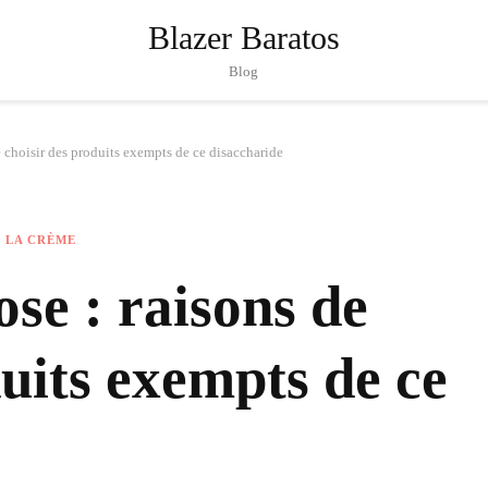
Blazer Baratos
Blog
e choisir des produits exempts de ce disaccharide
 LA CRÈME
se : raisons de
duits exempts de ce