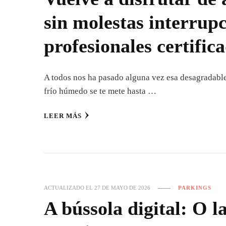
sin molestas interrup
profesionales certific
A todos nos ha pasado alguna vez esa desagradable
frío húmedo se te mete hasta …
LEER MÁS
ACTUALIZADO EL
27 DE MAYO DE 2026
PARKINGS
A bússola digital: O l