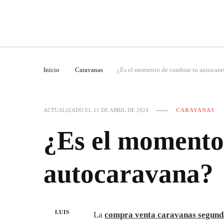
Inicio
Caravanas
¿Es el momento de cambiar tu autocar
ACTUALIZADO EL
11 DE ABRIL DE 2024
CARAVANAS
¿Es el momento
autocaravana?
LUIS
La
compra venta caravanas segun