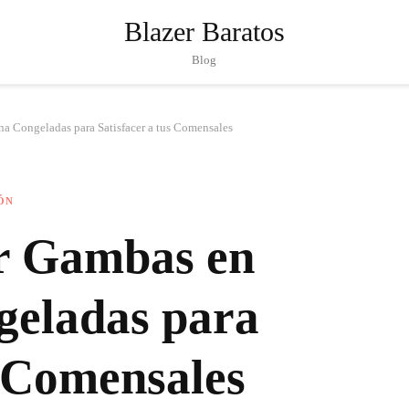
Blazer Baratos
Blog
 Congeladas para Satisfacer a tus Comensales
ÓN
r Gambas en
geladas para
s Comensales